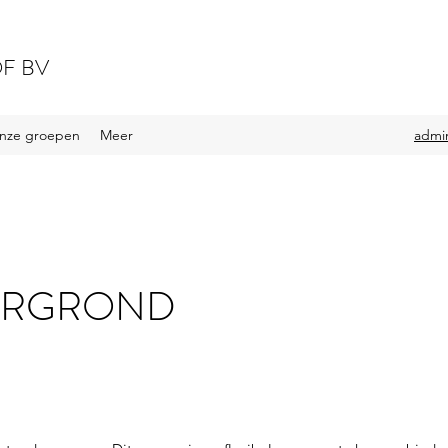
F BV
nze groepen
Meer
admi
ERGROND