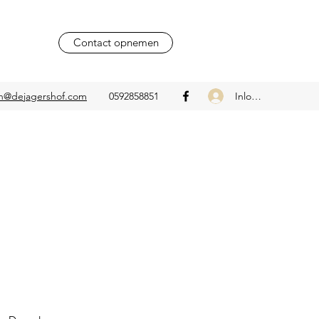
Contact opnemen
Inloggen
n@dejagershof.com
0592858851