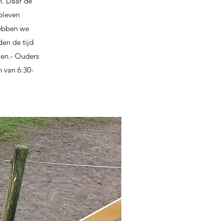
n. Daar de
bleven
 hebben we
en de tijd
men.- Ouders
 van 6:30-