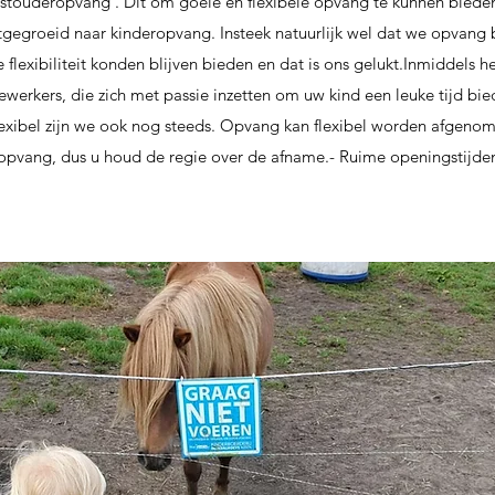
gastouderopvang . Dit om goeie en flexibele opvang te kunnen biede
itgegroeid naar kinderopvang. Insteek natuurlijk wel dat we opvang 
te flexibiliteit konden blijven bieden en dat is ons gelukt.Inmiddels
rkers, die zich met passie inzetten om uw kind een leuke tijd bied
Flexibel zijn we ook nog steeds. Opvang kan flexibel worden afgeno
 opvang, dus u houd de regie over de afname.- Ruime openingstijden